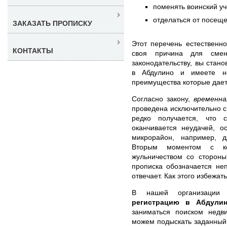
поменять воинский уч
отделаться от посещ
ЗАКАЗАТЬ ПРОПИСКУ
Этот перечень естественн
КОНТАКТЫ
своя причина для смен
законодательству, вы стан
в Абдулино и имеете не
преимущества которые дает
Согласно закону,
временна
проведена исключительно с
редко получается, что с
оканчивается неудачей, о
микрорайон, например, д
Вторым моментом с ко
жульничеством со стороны
прописка обозначается не
отвечает. Как этого избежат
В нашей организаци
регистрацию в Абдули
заниматься поиском недв
можем подыскать заданный