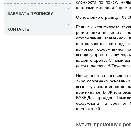
сложности по поиску жиль
органами миграции берем н
ЗАКАЗАТЬ ПРОПИСКУ
Обновление страницы: 03.0
Если вы испытываете труд
КОНТАКТЫ
регистрации по месту пр
оформления временной п
центра уже ни один год о
помогают оформлению про
всегда устранят вашу зад
вашей стороны. С нами в
регистрацию в Абдулино
за
Иностранец в праве сделать
либо особенных оснований
свыше у лица с иностранн
причины, т.е. ВНЖ или раз
ВУЗЕ.Для граждан Таможе
оформлена на срок от 
препятствий.
Купить временную ре