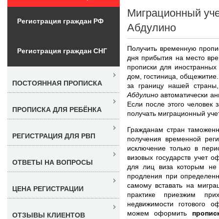
Миграционный уче
Регистрация граждан РФ
Абдулино
Получить временную пропис
Регистрация граждан СНГ
дня прибытия на место вр
прописки для иностранных 
дом, гостиница, общежитие.
ПОСТОЯННАЯ ПРОПИСКА
за границу нашей страны
Абдулино
автоматически анн
Если после этого человек 
ПРОПИСКА ДЛЯ РЕБЁНКА
получать миграционный учет
Гражданам стран таможенн
РЕГИСТРАЦИЯ ДЛЯ РВП
получения временной регис
исключение только в пери
визовых государств учет о
ОТВЕТЫ НА ВОПРОСЫ
для лиц виза которым не
продления при определенн
самому вставать на мигра
ЦЕНА РЕГИСТРАЦИИ
практике приезжим прих
недвижимости готового о
можем оформить
пропис
ОТЗЫВЫ КЛИЕНТОВ