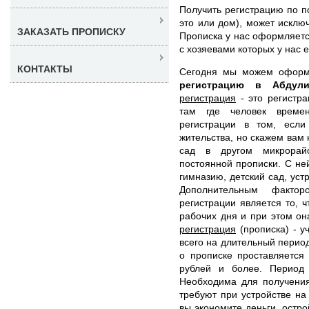
Получить регистрацию по п
это или дом), может искл
ЗАКАЗАТЬ ПРОПИСКУ
Прописка у нас оформляетс
с хозяевами которых у нас 
КОНТАКТЫ
Сегодня мы можем офор
регистрацию в Абду
регистрация
- это регистра
там где человек времен
регистрации в том, есл
жительства, но скажем вам 
сад в другом микрорай
постоянной прописки. С не
гимназию, детский сад, уст
Дополнительным факто
регистрации является то, ч
рабочих дня и при этом он
регистрация
(прописка) - у
всего на длительный период
о прописке проставляется
рублей и более. Период
Необходима для получения
требуют при устройстве на
вы экономите деньги, остр